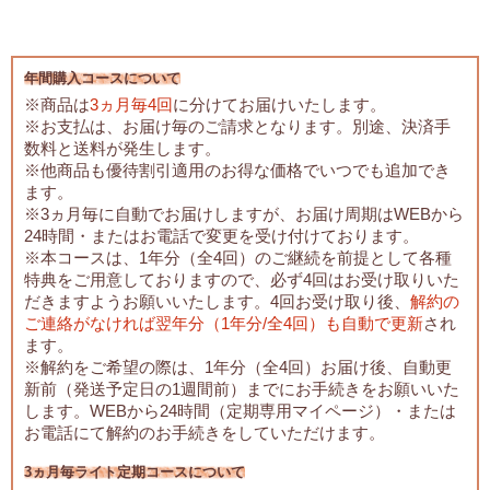
年間購入コースについて
※商品は
3ヵ月毎4回
に分けてお届けいたします。
※お支払は、お届け毎のご請求となります。別途、決済手
数料と送料が発生します。
※他商品も優待割引適用のお得な価格でいつでも追加でき
ます。
※3ヵ月毎に自動でお届けしますが、お届け周期はWEBから
24時間・またはお電話で変更を受け付けております。
※本コースは、1年分（全4回）のご継続を前提として各種
特典をご用意しておりますので、必ず4回はお受け取りいた
だきますようお願いいたします。4回お受け取り後、
解約の
ご連絡がなければ翌年分（1年分/全4回）も自動で更新
され
ます。
※解約をご希望の際は、1年分（全4回）お届け後、自動更
新前（発送予定日の1週間前）までにお手続きをお願いいた
します。WEBから24時間（定期専用マイページ）・または
お電話にて解約のお手続きをしていただけます。
3ヵ月毎ライト定期コースについて