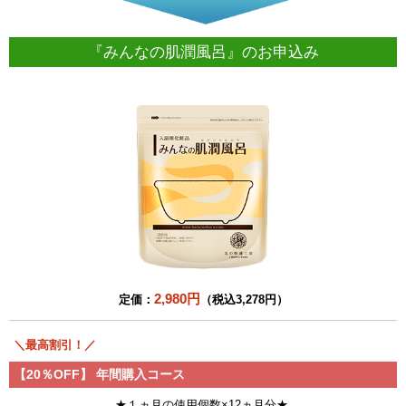
『みんなの肌潤風呂』のお申込み
2,980円
定価：
（税込3,278円）
＼最高割引！／
【20％OFF】
年間購入コース
★１ヵ月の使用個数×12ヵ月分★