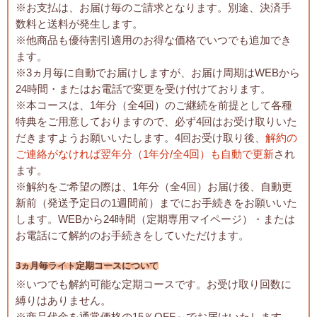
※お支払は、お届け毎のご請求となります。別途、決済手
数料と送料が発生します。
※他商品も優待割引適用のお得な価格でいつでも追加でき
ます。
※3ヵ月毎に自動でお届けしますが、お届け周期はWEBから
24時間・またはお電話で変更を受け付けております。
※本コースは、1年分（全4回）のご継続を前提として各種
特典をご用意しておりますので、必ず4回はお受け取りいた
だきますようお願いいたします。4回お受け取り後、
解約の
ご連絡がなければ翌年分（1年分/全4回）も自動で更新
され
ます。
※解約をご希望の際は、1年分（全4回）お届け後、自動更
新前（発送予定日の1週間前）までにお手続きをお願いいた
します。WEBから24時間（定期専用マイページ）・または
お電話にて解約のお手続きをしていただけます。
3ヵ月毎ライト定期コースについて
※いつでも解約可能な定期コースです。お受け取り回数に
縛りはありません。
※商品代金を通常価格の15％OFF～でお届けいたします。