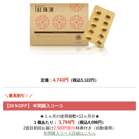
4,743円
定価：
（税込5,122円）
＼最高割引！／
【20％OFF】
年間購入コース
★１ヵ月の使用個数×12ヵ月分★
3,794円
１個あたり：
（税込4,098円）
2巡目初回お届け
2,500円割引
特典付き（自動適用）
年間購入コース詳細はこちら