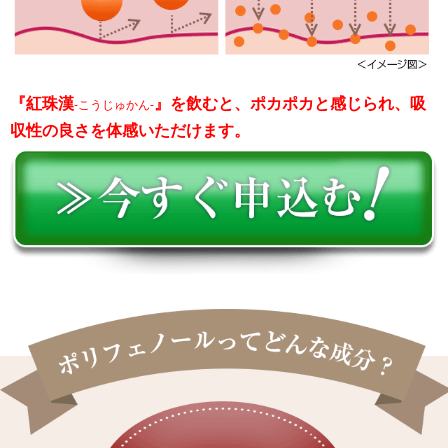
『紅珠漢
』を飲むと、ポカポカと感じられ、吸
-こうじゅかん-
収性の良さを体感いただけます。