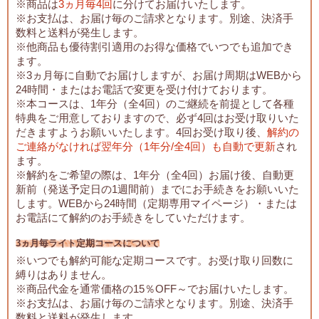
※商品は
3ヵ月毎4回
に分けてお届けいたします。
※お支払は、お届け毎のご請求となります。別途、決済手
数料と送料が発生します。
※他商品も優待割引適用のお得な価格でいつでも追加でき
ます。
※3ヵ月毎に自動でお届けしますが、お届け周期はWEBから
24時間・またはお電話で変更を受け付けております。
※本コースは、1年分（全4回）のご継続を前提として各種
特典をご用意しておりますので、必ず4回はお受け取りいた
だきますようお願いいたします。4回お受け取り後、
解約の
ご連絡がなければ翌年分（1年分/全4回）も自動で更新
され
ます。
※解約をご希望の際は、1年分（全4回）お届け後、自動更
新前（発送予定日の1週間前）までにお手続きをお願いいた
します。WEBから24時間（定期専用マイページ）・または
お電話にて解約のお手続きをしていただけます。
3ヵ月毎ライト定期コースについて
※いつでも解約可能な定期コースです。お受け取り回数に
縛りはありません。
※商品代金を通常価格の15％OFF～でお届けいたします。
※お支払は、お届け毎のご請求となります。別途、決済手
数料と送料が発生します。