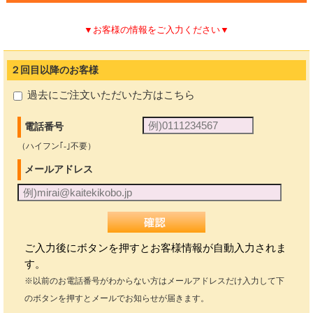
◆すでに他の商品の定期コースに入っている方
今お持ちの定期コースに追加でき、
▼お客様の情報をご入力ください▼
割引価格が適用
され、
送料1件分で
お届けが可能
です。
１．
定期専用マイページ
にログイン
２．「商品の追加」より、ご希望の商品とコース・数量
２回目以降のお客様
をお選びください。
◆定期コースに入っていない方
過去にご注文いただいた方はこちら
こちらの
複数商品注文一覧ページ
より複数商品を一度にご注文いただ
けます。
電話番号
『ノーノースメル』のみご購入の方は、このまま下記よりお申し込み
ください。
（ハイフン｢-｣不要）
メールアドレス
ご入力後にボタンを押すとお客様情報が自動入力されま
す。
※以前のお電話番号がわからない方はメールアドレスだけ入力して下
のボタンを押すとメールでお知らせが届きます。